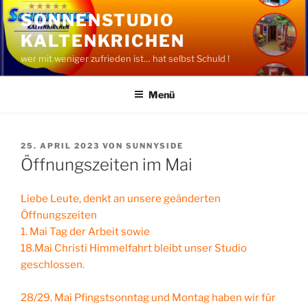
Zum
SONNENSTUDIO
Inhalt
KALTENKRICHEN
springen
wer mit weniger zufrieden ist… hat selbst Schuld !
Menü
VERÖFFENTLICHT
25. APRIL 2023
VON
SUNNYSIDE
AM
Öffnungszeiten im Mai
Liebe Leute, denkt an unsere geänderten
Öffnungszeiten
1. Mai Tag der Arbeit sowie
18.Mai Christi Himmelfahrt bleibt unser Studio
geschlossen.
28/29. Mai Pfingstsonntag und Montag haben wir für