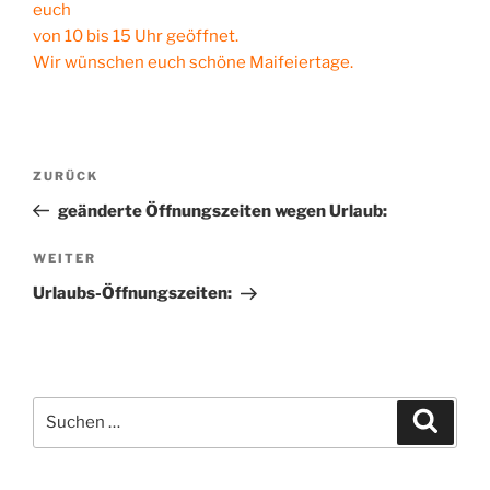
euch
von 10 bis 15 Uhr
geöffnet.
Wir wünschen euch schöne Maifeiertage.
Beitragsnavigation
Vorheriger
ZURÜCK
Beitrag
geänderte Öffnungszeiten wegen Urlaub:
Nächster
WEITER
Beitrag
Urlaubs-Öffnungszeiten:
Suche
Suche
nach: