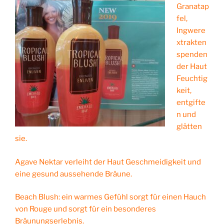
Granatap
fel,
Ingwere
xtrakten
spenden
der Haut
Feuchtig
keit,
entgifte
n und
glätten
sie.
Agave Nektar verleiht der Haut Geschmeidigkeit und
eine gesund aussehende Bräune.
Beach Blush: ein warmes Gefühl sorgt für einen Hauch
von Rouge und sorgt für ein besonderes
Bräunungserlebnis.