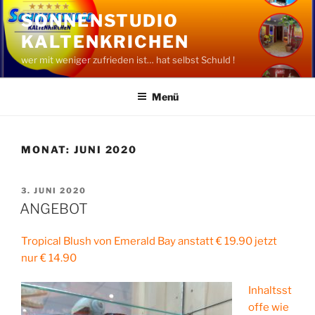
Zum
SONNENSTUDIO
Inhalt
KALTENKRICHEN
springen
wer mit weniger zufrieden ist… hat selbst Schuld !
Menü
MONAT:
JUNI 2020
VERÖFFENTLICHT
3. JUNI 2020
AM
ANGEBOT
Tropical Blush von Emerald Bay anstatt € 19.90 jetzt
nur € 14.90
Inhaltsst
offe wie