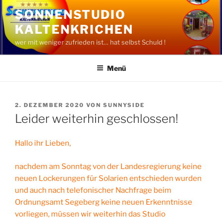
Zum
SONNENSTUDIO
Inhalt
KALTENKRICHEN
springen
wer mit weniger zufrieden ist… hat selbst Schuld !
Menü
VERÖFFENTLICHT
2. DEZEMBER 2020
VON
SUNNYSIDE
AM
Leider weiterhin geschlossen!
Hallo ihr Lieben,
nachdem am Sonntag von der Landesregierung keine
neuen Lockerungen für Solarien entschieden wurden
und auch nach telefonischer Nachfrage beim
Ordnungsamt Segeberg keine neuen Erkenntnisse
vorliegen, müssen wir weiterhin das Studio