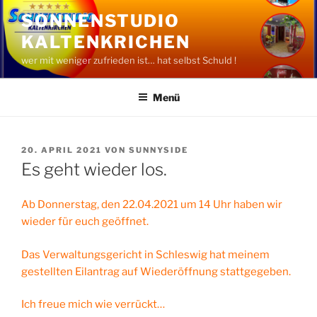
Zum
SONNENSTUDIO
Inhalt
KALTENKRICHEN
springen
wer mit weniger zufrieden ist… hat selbst Schuld !
Menü
VERÖFFENTLICHT
20. APRIL 2021
VON
SUNNYSIDE
AM
Es geht wieder los.
Ab Donnerstag, den 22.04.2021 um 14 Uhr haben wir
wieder für euch geöffnet.
Das Verwaltungsgericht in Schleswig hat meinem
gestellten Eilantrag auf Wiederöffnung stattgegeben.
Ich freue mich wie verrückt…