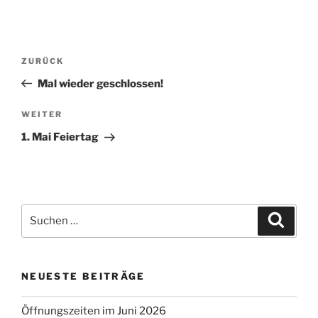
Beitragsnavigation
Vorheriger
ZURÜCK
Beitrag
Mal wieder geschlossen!
Nächster
WEITER
Beitrag
1. Mai Feiertag
Suche
Suche
nach:
NEUESTE BEITRÄGE
Öffnungszeiten im Juni 2026